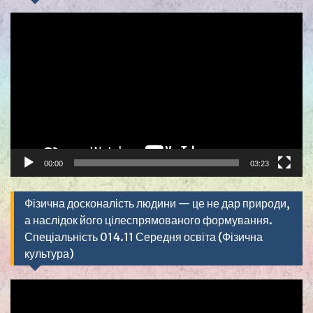
Видеоплеер
00:00
03:23
Фізична досконалість людини — це не дар природи,
а наслідок його цілеспрямованого формування.
Спеціальність 014.11 Середня освіта (Фізична
культура)
Видеоплеер