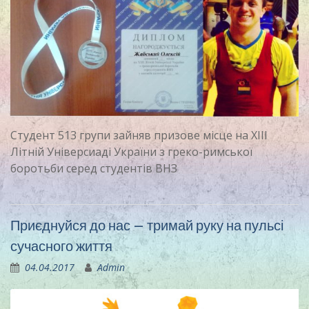
Студент 513 групи зайняв призове місце на ХІІІ
Літній Універсиаді України з греко-римської
боротьби серед студентів ВНЗ
Приєднуйся до нас – тримай руку на пульсі
сучасного життя
04.04.2017
Admin