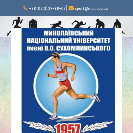
Перейти
к
+38 (0512) 37-88-03
sport@mdu.edu.ua
содержимому