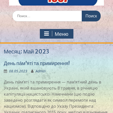
Искать:
Меню
Месяц:
Май 2023
День па́м’яті та примирення!
08.05.2023
Admin
День па́м’яті та примирення — пам’ятний день в
Україні, який вшановують 8 травня, в річницю
капітуляції нацистської Німеччини (цю подію
заведено розглядати як символ перемоги над
нацизмом). Відповідно до Указу Президента
України, підписаного 2015 року, метою відзначення