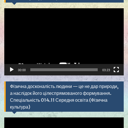
Видеоплеер
00:00
03:23
Фізична досконалість людини — це не дар природи,
а наслідок його цілеспрямованого формування.
Спеціальність 014.11 Середня освіта (Фізична
культура)
Видеоплеер