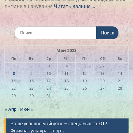
є «гідне вшанування
Читать дальше …
Искать:
Май 2023
Пн
Вт
Ср
Чт
Пт
Сб
Вс
1
2
3
4
5
6
7
8
9
10
11
12
13
14
15
16
17
18
19
20
21
22
23
24
25
26
27
28
29
30
31
« Апр
Июн »
Ваше успішне майбутнє – cпеціальність 017
Фізична культура і спорт.