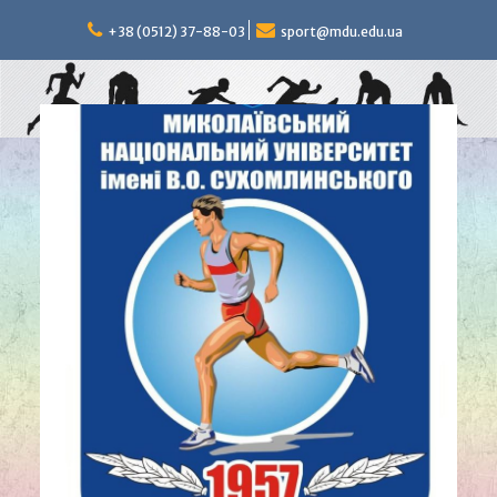
Перейти
к
+38 (0512) 37-88-03
sport@mdu.edu.ua
содержимому