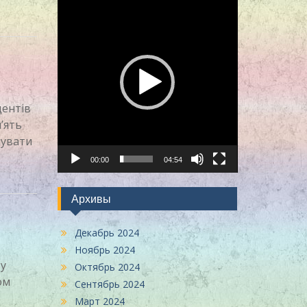
дентів
’ять
мувати
00:00
04:54
Архивы
Декабрь 2024
Ноябрь 2024
 у
Октябрь 2024
ом
Сентябрь 2024
Март 2024