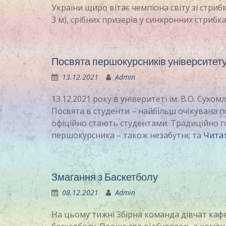
України щиро вітає чемпіона світу зі стри
3 м), срібних призерів у синхронних стриб
Посвята першокурсників університету
13.12.2021
Admin
13.12.2021 року в універитеті ім. В.О. Сух
Посвята в студенти – найбільш очікувана п
офіційно стають студентами. Традиційно г
першокурсника – також незабутнє та
Чита
Змагання з Баскетболу
08.12.2021
Admin
На цьому тижні Збірна команда дівчат кафе