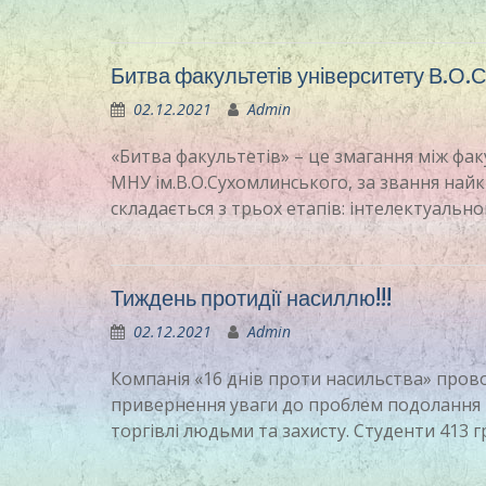
Битва факультетів університету В.О.
02.12.2021
Admin
«Битва факультетів» – це змагання між фа
МНУ ім.В.О.Сухомлинського, за звання найк
складається з трьох етапів: інтелектуально
Тиждень протидії насиллю!!!
02.12.2021
Admin
Компанія «16 днів проти насильства» пров
привернення уваги до проблем подолання на
торгівлі людьми та захисту. Студенти 413