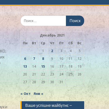
Искать:
Декабрь 2021
Пн
Вт
Ср
Чт
Пт
Сб
Вс
AKO,
1
2
3
4
5
них
6
7
8
9
10
11
12
)
13
14
15
16
17
18
19
20
21
22
23
24
25
26
27
28
29
30
31
« Окт
Янв »
Ваше успішне майбутнє –
ауки