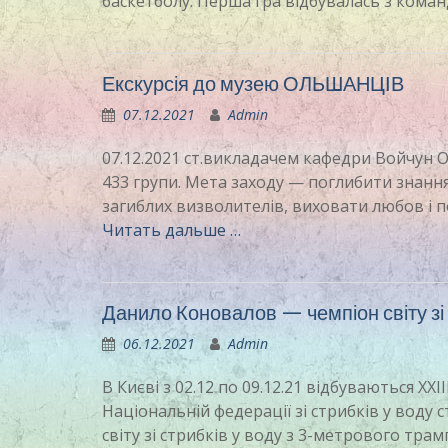
баскетболу. Перша гра відбувалась з коман
Екскурсія до музею ОЛЬШАНЦІВ
07.12.2021
Admin
07.12.2021 ст.викладачем кафедри Войчун О
433 групи. Мета заходу — поглибити знання 
загиблих визволителів, виховати любов і по
Читать дальше …
Данило Коновалов — чемпіон світу зі 
06.12.2021
Admin
В Києві з 02.12 по 09.12.21 відбуваються XX
Національній федерації зі стрибків у вод
світу зі стрибків у воду з 3-метрового тра