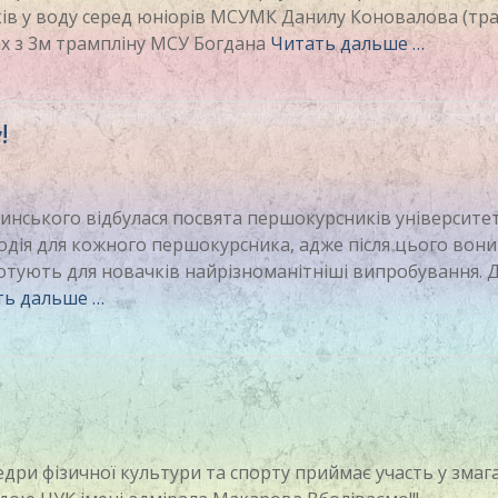
бків у воду серед юніорів МСУМК Данилу Коновалова (тр
ках з 3м трампліну МСУ Богдана
Читать дальше …
!
омлинського відбулася посвята першокурсників університет
одія для кожного першокурсника, адже після цього вони
отують для новачків найрізноманітніші випробування. 
ть дальше …
дри фізичної культури та спорту приймає участь у змаг