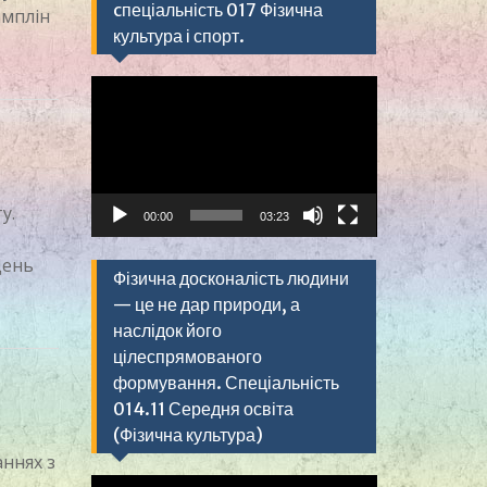
cпеціальність 017 Фізична
амплін
культура і спорт.
Видеоплеер
у.
00:00
03:23
День
Фізична досконалість людини
— це не дар природи, а
наслідок його
цілеспрямованого
формування. Спеціальність
014.11 Середня освіта
(Фізична культура)
аннях з
Видеоплеер