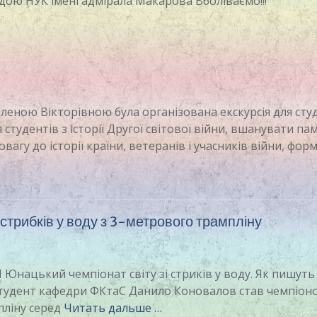
дою НУК імені адмірала Макарова Вболіваємо!!!
леною Вікторівною була організована екскурсія для сту
студентів з історії Другої світової війни, вшанувати пам
вагу до історії країни, ветеранів і учасників війни, фор
стрибків у воду з 3-метрового трампліну
III Юнацький чемпіонат світу зі стриків у воду. Як пишуть
у студент кафедри ФКтаС Данило Коновалов став чемпіон
мпліну серед
Читать дальше …