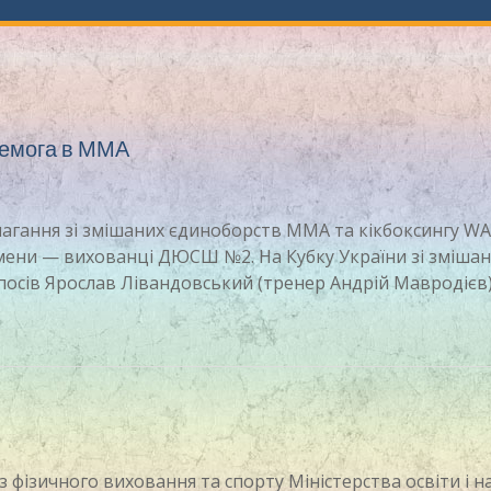
ремога в ММА
магання зі змішаних єдиноборств ММА та кікбоксингу W
мени — вихованці ДЮСШ №2. На Кубку України зі зміша
посів Ярослав Лівандовський (тренер Андрій Мавродієв
з фізичного виховання та спорту Міністерства освіти і н