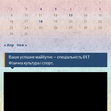
1
2
3
4
5
6
7
8
9
10
11
12
13
14
15
16
17
18
19
20
21
22
23
24
25
26
27
28
29
30
31
« Апр
Ноя »
Ваше успішне майбутнє – cпеціальність 017
Фізична культура і спорт.
Видеоплеер