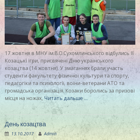
17 жовтня в МНУ ім.В.О.Сухомлинського відбулись II
Козацькі ігри, присвячені Дню українського
козацтва (14 жовтня). У змаганнях брали участь
студенти факультету фізичної культури та спорту,
педагогіки та психології, воїни-ветерани АТО та
громадська організація. Козаки боролись за призові
місця на ножах,
Читать дальше …
День козацтва
13.10.2017
Admin