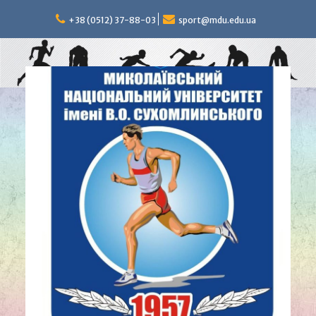
Перейти
к
+38 (0512) 37-88-03
sport@mdu.edu.ua
содержимому