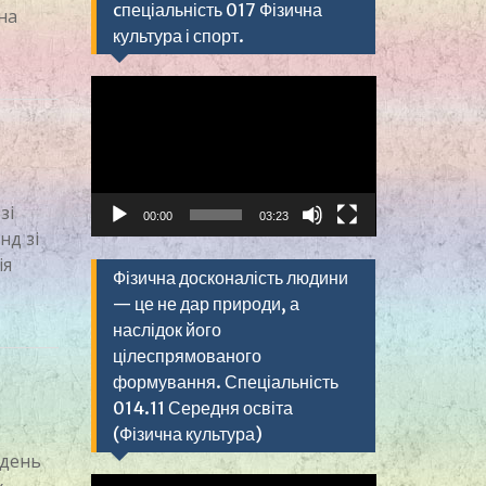
cпеціальність 017 Фізична
на
культура і спорт.
Видеоплеер
зі
00:00
03:23
нд зі
ія
Фізична досконалість людини
— це не дар природи, а
наслідок його
цілеспрямованого
формування. Спеціальність
014.11 Середня освіта
(Фізична культура)
ждень
Видеоплеер