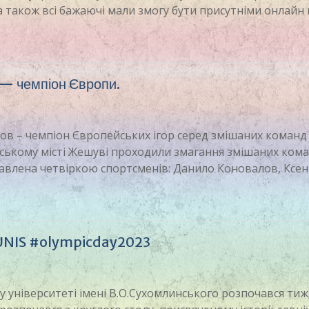
а також всі бажаючі мали змогу бути присутніми онлайн 
 — чемпіон Європи.
в – чемпіон Європейських ігор серед змішаних команд 
льському місті Жешуві проходили змагання змішаних кома
ставлена четвіркою спортсменів: Данило Коновалов, Ксен
UNIS #olympicday2023
 університеті імені В.О.Сухомлинського розпочався ти