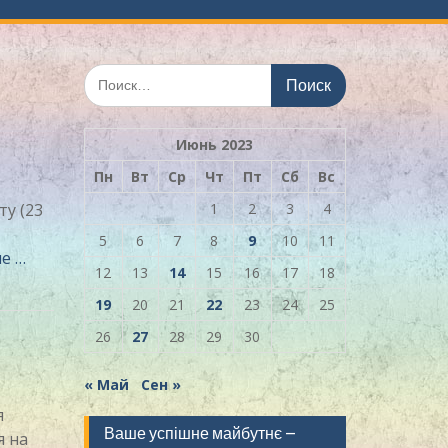
Искать:
Июнь 2023
Пн
Вт
Ср
Чт
Пт
Сб
Вс
ту (23
1
2
3
4
5
6
7
8
9
10
11
е …
12
13
14
15
16
17
18
19
20
21
22
23
24
25
26
27
28
29
30
« Май
Сен »
я
Ваше успішне майбутнє –
я на