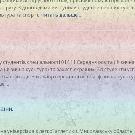
озпочався з круглого столу, присвяченому історії давні
ого руху. З доповідями виступили студенти перших курсів
льтура та спорт),
Читать дальше …
 студентів спеціальності 014.11 Середня освіта (Фізична
а (Фізична культура) та захист України». Всі студенти ус
кваліфікації: Бакалавр середньої освіти (фізична культур
ше …
аїни.
дена універсіада з легкої атлетики. Миколаївську область