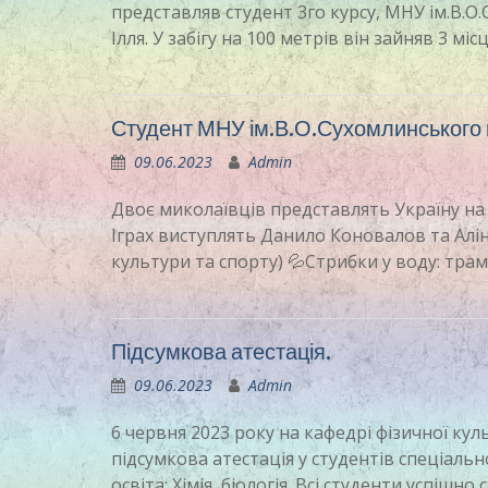
представляв студент 3го курсу, МНУ ім.В.О
Ілля. У забігу на 100 метрів він зайняв 3 міс
Студент МНУ ім.В.О.Сухомлинського 
09.06.2023
Admin
Двоє миколаївців представлять Україну на 
Іграх виступлять Данило Коновалов та Алі
культури та спорту)
💦
Стрибки у воду: трам
Підсумкова атестація.
09.06.2023
Admin
6 червня 2023 року на кафедрі фізичної ку
підсумкова атестація у студентів спеціально
освіта: Хімія, біологія. Всі студенти успіш