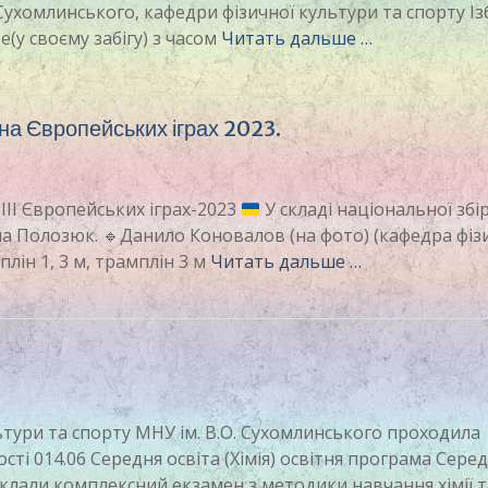
.Сухомлинського, кафедри фізичної культури та спорту І
це(у своєму забігу) з часом
Читать дальше …
на Європейських іграх 2023.
III Європейських іграх-2023
У складі національної збі
на Полозюк.
🔹
Данило Коновалов (на фото) (кафедра фіз
плін 1, 3 м, трамплін 3 м
Читать дальше …
льтури та спорту МНУ ім. В.О. Сухомлинського проходила
сті 014.06 Середня освіта (Хімія) освітня програма Сере
но склали комплексний екзамен з методики навчання хімії 