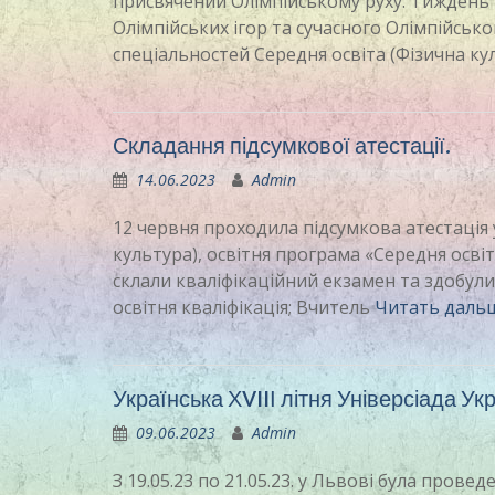
присвячений Олімпійському руху. Тиждень р
Олімпійських ігор та сучасного Олімпійськ
спеціальностей Середня освіта (Фізична ку
Складання підсумкової атестації.
14.06.2023
Admin
12 червня проходила підсумкова атестація у
культура), освітня програма «Середня освіт
склали кваліфікаційний екзамен та здобули 
освітня кваліфікація; Вчитель
Читать даль
Українська ХVIIІ літня Універсіада Укр
09.06.2023
Admin
З 19.05.23 по 21.05.23. у Львові була прове