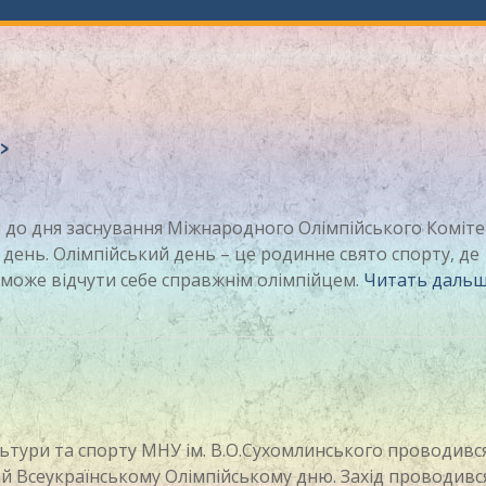
»
і до дня заснування Міжнародного Олімпійського Коміте
 день. Олімпійський день – це родинне свято спорту, де
зможе відчути себе справжнім олімпійцем.
Читать дальш
льтури та спорту МНУ ім. В.О.Сухомлинського проводивс
й Всеукраїнському Олімпійському дню. Захід проводивс