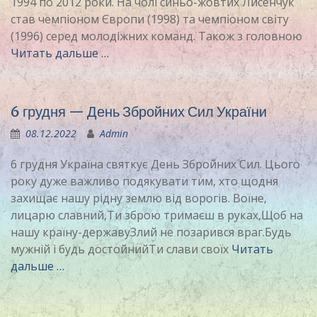
1994 по 2012 роки. На чолі синьо-жовтих Лисенчук
став чемпіоном Європи (1998) та чемпіоном світу
(1996) серед молодіжних команд. Також з головною
Читать дальше …
6 грудня — День Збройних Сил України
08.12.2022
Admin
6 грудня Україна святкує День Збройних Сил. Цього
року дуже важливо подякувати тим, хто щодня
захищає нашу рідну землю від ворогів. Воїне,
лицарю славний,Ти зброю тримаєш в руках,Щоб на
нашу країну-державуЗлий не позарився враг.Будь
мужній і будь достойнийТи слави своїх
Читать
дальше …