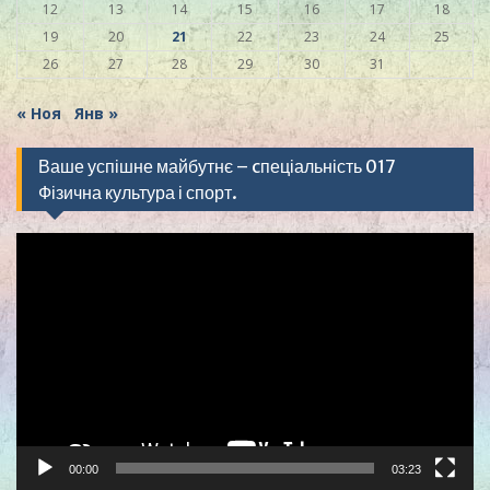
12
13
14
15
16
17
18
19
20
21
22
23
24
25
26
27
28
29
30
31
« Ноя
Янв »
Ваше успішне майбутнє – cпеціальність 017
Фізична культура і спорт.
Видеоплеер
00:00
03:23