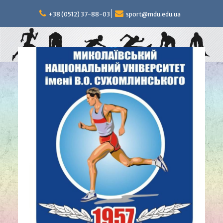
Перейти
к
+38 (0512) 37-88-03
sport@mdu.edu.ua
содержимому