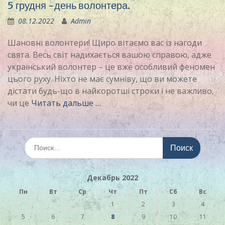
5 грудня -день волонтера.
08.12.2022
Admin
Шановні волонтери! Щиро вітаємо вас із нагоди
свята. Весь світ надихається вашою справою, адже
український волонтер – це вже особливий феномен
цього руху. Ніхто не має сумніву, що ви можете
дістати будь-що в найкоротші строки і не важливо,
чи це
Читать дальше …
Искать:
Декабрь 2022
Пн
Вт
Ср
Чт
Пт
Сб
Вс
1
2
3
4
5
6
7
8
9
10
11