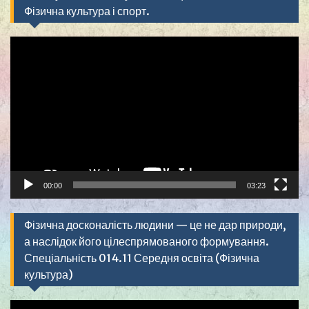
Фізична культура і спорт.
Видеоплеер
00:00
03:23
Фізична досконалість людини — це не дар природи,
а наслідок його цілеспрямованого формування.
Спеціальність 014.11 Середня освіта (Фізична
культура)
Видеоплеер