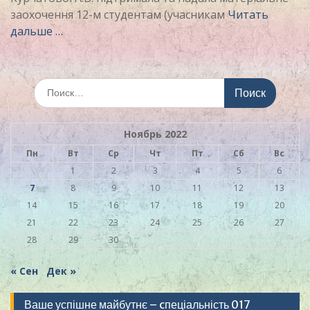
заохочення 12-м студентам (учасникам
Читать
дальше …
Искать:
Ноябрь 2022
Пн
Вт
Ср
Чт
Пт
Сб
Вс
1
2
3
4
5
6
7
8
9
10
11
12
13
14
15
16
17
18
19
20
21
22
23
24
25
26
27
28
29
30
« Сен
Дек »
Ваше успішне майбутнє – cпеціальність 017