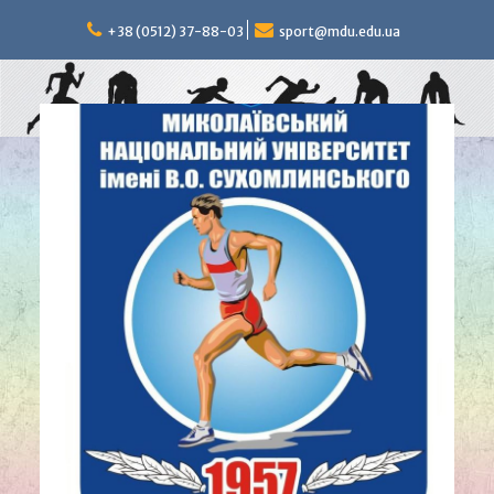
Перейти
к
+38 (0512) 37-88-03
sport@mdu.edu.ua
содержимому