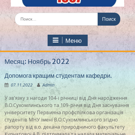
Искать:
Меню
Месяц:
Ноябрь 2022
Допомога кращим студентам кафедри.
07.11.2022
Admin
У зв’язку з нагоди 104-ї річниці від Дня народження
В.О.Сухомлинського та 109-річчя від Дня заснування
університету Первинна профспілкова організація
студентів МНУ імені В.О.Сухомлинського згідно
рапорту від в.о. декана природничого факультету
Курчатової А.В. підтримала та надала матеріальне