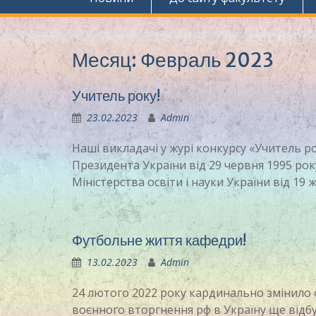
Месяц:
Февраль 2023
Учитель року!
23.02.2023
Admin
Наші викладачі у журі конкурсу «Учитель р
Президента України від 29 червня 1995 рок
Міністерства освіти і науки України від 19
Футбольне життя кафедри!
13.02.2023
Admin
24 лютого 2022 року кардинально змінило
воєнного вторгнення рф в Україну ще відбу