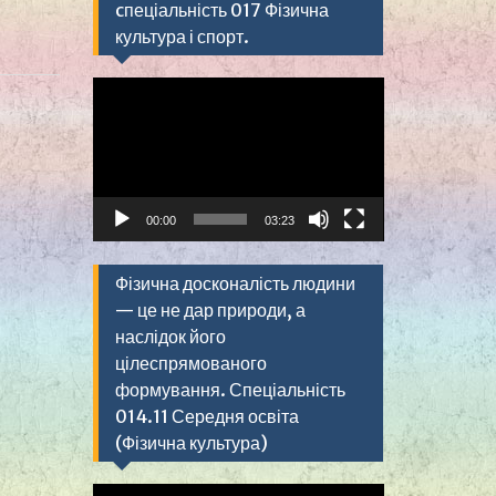
cпеціальність 017 Фізична
культура і спорт.
Видеоплеер
00:00
03:23
Фізична досконалість людини
— це не дар природи, а
наслідок його
цілеспрямованого
формування. Спеціальність
014.11 Середня освіта
(Фізична культура)
Видеоплеер