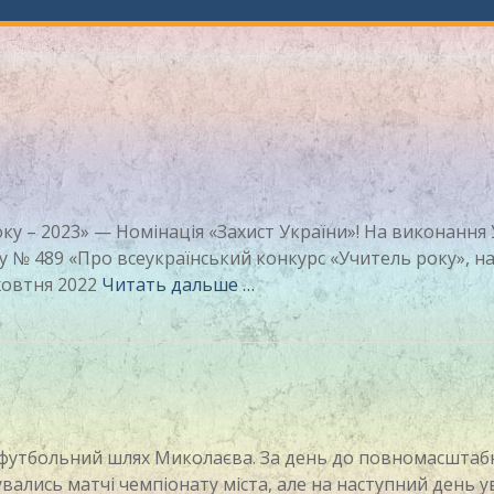
оку – 2023» — Номінація «Захист України»! На виконання 
у № 489 «Про всеукраїнський конкурс «Учитель року», н
 жовтня 2022
Читать дальше …
 футбольний шлях Миколаєва. За день до повномасштаб
вались матчі чемпіонату міста, але на наступний день 