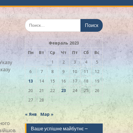
Искать:
Февраль 2023
Пн
Вт
Ср
Чт
Пт
Сб
Вс
Указу
1
2
3
4
5
аказу
6
7
8
9
10
11
12
13
14
15
16
17
18
19
20
21
22
23
24
25
26
27
28
« Янв
Мар »
ного
Ваше успішне майбутнє –
увійшов