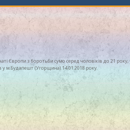
аті Європи з боротьби сумо серед чоловіків до 21 року, 
в у м.Будапешт (Угорщина) 14.01.2018 року.