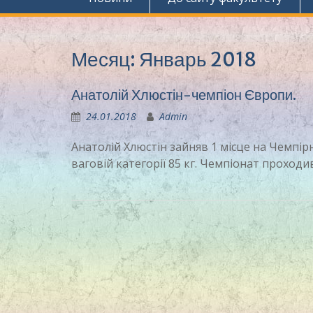
Месяц:
Январь 2018
Анатолій Хлюстін-чемпіон Європи.
24.01.2018
Admin
Анатолій Хлюстін зайняв 1 місце на Чемпірн
ваговій категорії 85 кг. Чемпіонат проходи