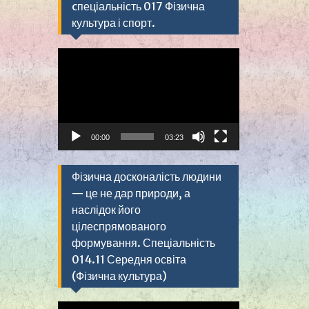
cпеціальність 017 Фізична
культура і спорт.
Видеоплеер
00:00
03:23
Фізична досконалість людини
— це не дар природи, а
наслідок його
цілеспрямованого
формування. Спеціальність
014.11 Середня освіта
(Фізична культура)
Видеоплеер