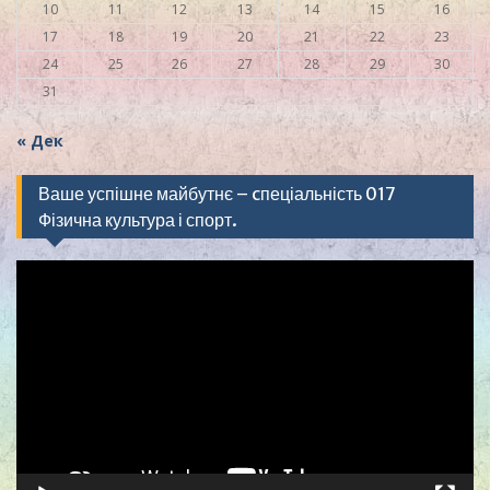
10
11
12
13
14
15
16
17
18
19
20
21
22
23
24
25
26
27
28
29
30
31
« Дек
Ваше успішне майбутнє – cпеціальність 017
Фізична культура і спорт.
Видеоплеер