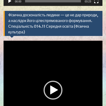
00:00
03:23
Фізична досконалість людини — це не дар природи,
а наслідок його цілеспрямованого формування.
Спеціальність 014.11 Середня освіта (Фізична
культура)
Видеоплеер