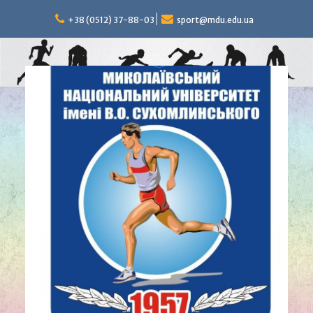
Перейти
к
+38 (0512) 37-88-03
sport@mdu.edu.ua
содержимому