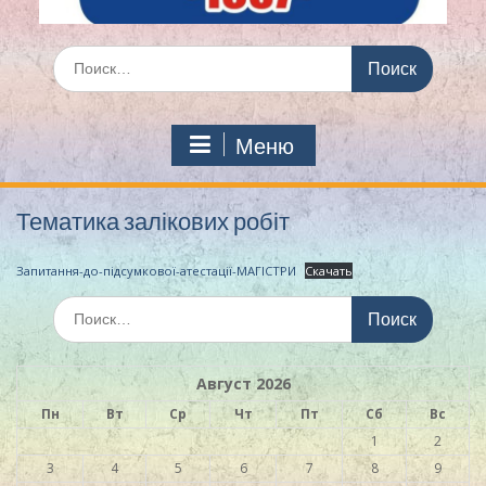
Искать:
Меню
Тематика залікових робіт
Запитання-до-підсумкової-атестації-МАГІСТРИ
Скачать
Искать:
Август 2026
Пн
Вт
Ср
Чт
Пт
Сб
Вс
1
2
3
4
5
6
7
8
9