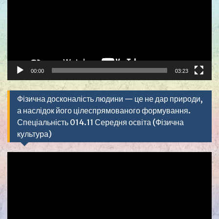
00:00
03:23
Фізична досконалість людини — це не дар природи,
а наслідок його цілеспрямованого формування.
Спеціальність 014.11 Середня освіта (Фізична
культура)
Видеоплеер