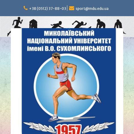
Перейти
к
+38 (0512) 37-88-03
sport@mdu.edu.ua
содержимому