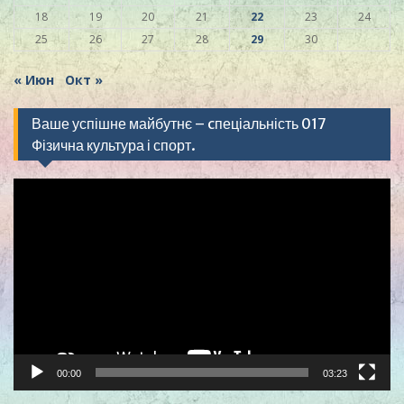
18
19
20
21
22
23
24
25
26
27
28
29
30
« Июн
Окт »
Ваше успішне майбутнє – cпеціальність 017
Фізична культура і спорт.
Видеоплеер
00:00
03:23