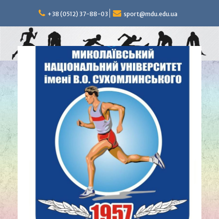
Перейти
к
+38 (0512) 37-88-03
sport@mdu.edu.ua
содержимому