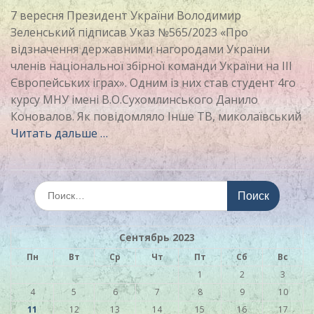
7 вересня Президент України Володимир
Зеленський підписав Указ №565/2023 «Про
відзначення державними нагородами України
членів національної збірної команди України на ІІІ
Європейських іграх». Одним із них став студент 4го
курсу МНУ імені В.О.Сухомлинського Данило
Коновалов. Як повідомляло Інше ТВ, миколаївський
Читать дальше …
Искать:
Сентябрь 2023
Пн
Вт
Ср
Чт
Пт
Сб
Вс
1
2
3
4
5
6
7
8
9
10
11
12
13
14
15
16
17