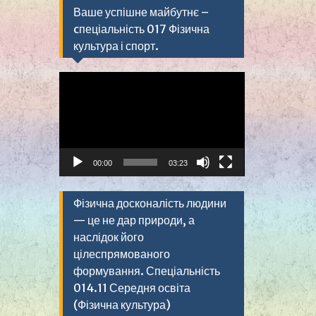
Ваше успішне майбутнє –
cпеціальність 017 Фізична
культура і спорт.
Видеоплеер
00:00
03:23
Фізична досконалість людини
— це не дар природи, а
наслідок його
цілеспрямованого
формування. Спеціальність
014.11 Середня освіта
(Фізична культура)