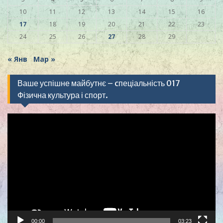
10
11
12
13
14
15
16
17
18
19
20
21
22
23
24
25
26
27
28
29
« Янв
Мар »
Ваше успішне майбутнє – cпеціальність 017
Фізична культура і спорт.
Видеоплеер
00:00
03:23