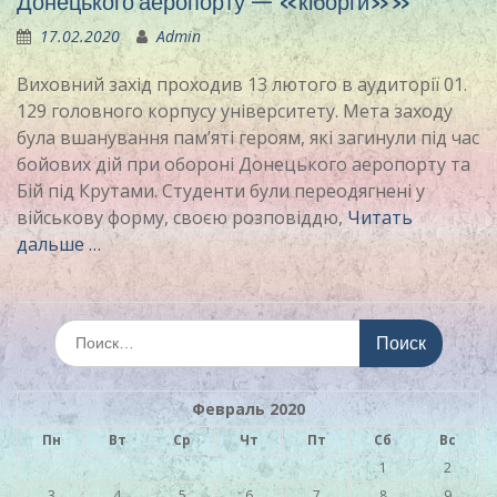
Донецького аеропорту — «кіборги»»
17.02.2020
Admin
Виховний захід проходив 13 лютого в аудиторії 01.
129 головного корпусу університету. Мета заходу
була вшанування пам’яті героям, які загинули під час
бойових дій при обороні Донецького аеропорту та
Бій під Крутами. Студенти були переодягнені у
військову форму, своєю розповіддю,
Читать
дальше …
Искать:
Февраль 2020
Пн
Вт
Ср
Чт
Пт
Сб
Вс
1
2
3
4
5
6
7
8
9