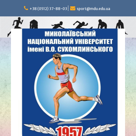
Перейти
к
+38 (0512) 37-88-03
sport@mdu.edu.ua
содержимому