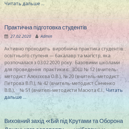
Читать дальше …
Практична підготовка студентів
27.02.2020
Admin
Активно проходить виробнича практика студентів
освітнього ступеня — бакалавр та магістр, яка
розпочалася з 03.02.2020 року. Базовими школами
для проведення практики є: ЗОШ № 12 (вчитель-
методист Алєксєєва О.В.), № 20 (вчитель-методист
Петрова В.П.), № 42 (вчитель-методист Сінченко
В.В.), № 51 (вчителі-методисти Масюта Є.І.,
Читать
дальше …
Виховний захід «Бій під Крутами та Оборона