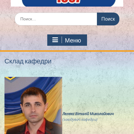
Искать:
Меню
Склад кафедри
Лелека Віталій Миколайович
(завідувач кафедри)