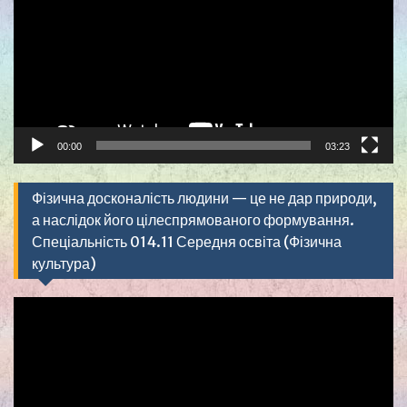
00:00
03:23
Фізична досконалість людини — це не дар природи,
а наслідок його цілеспрямованого формування.
Спеціальність 014.11 Середня освіта (Фізична
культура)
Видеоплеер