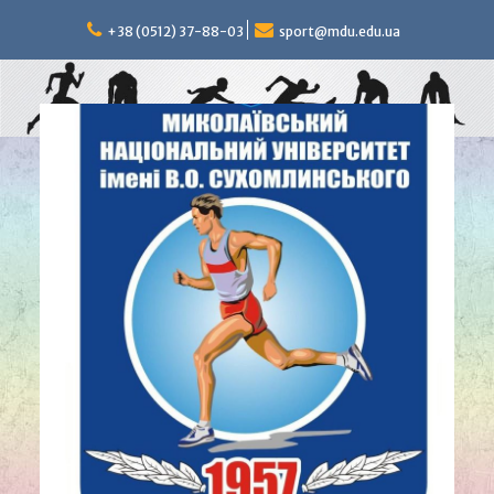
Перейти
к
+38 (0512) 37-88-03
sport@mdu.edu.ua
содержимому