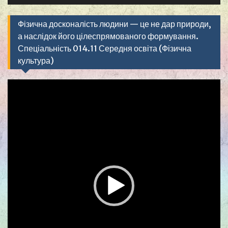
Фізична досконалість людини — це не дар природи,
а наслідок його цілеспрямованого формування.
Спеціальність 014.11 Середня освіта (Фізична
культура)
Видеоплеер