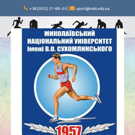
Перейти
к
+38 (0512) 37-88-03
sport@mdu.edu.ua
содержимому