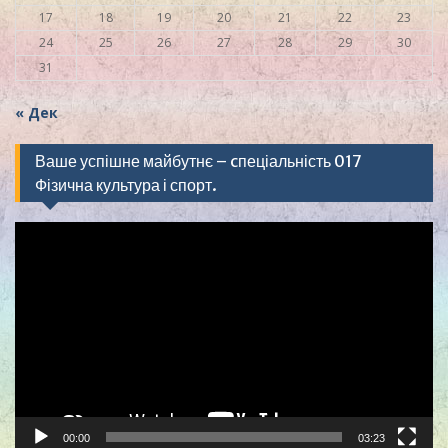
17
18
19
20
21
22
23
24
25
26
27
28
29
30
31
« Дек
Ваше успішне майбутнє – cпеціальність 017
Фізична культура і спорт.
Видеоплеер
00:00
03:23