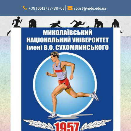
Перейти
к
+38 (0512) 37-88-03
sport@mdu.edu.ua
содержимому