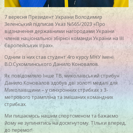
7 вересня Президент України Володимир
Зеленський підписав Указ №565/2023 «Про
відзначення державними нагородами України
членів національної збірної команди України на ІІІ
Європейських іграх».
Одним із них став студент 4го курсу МНУ імені
В.О.Сухомлинського Данило Коновалов.
Як повідомляло Інше ТВ, миколаївський стрибун
Данило Коновалов здобув дві золоті медалі для
Миколаївщини – у синхронних стрибках з 3-
метрового трампліна та змішаних командних
стрибках.
Ми пишаємось нашим спортсменом та бажаємо
йому не зупинятись на досягнутому. ТІльки вперед,
до перемог!