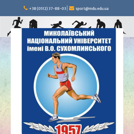
Перейти
к
+38 (0512) 37-88-03
sport@mdu.edu.ua
содержимому