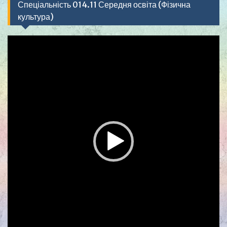
Спеціальність 014.11 Середня освіта (Фізична
культура)
Видеоплеер