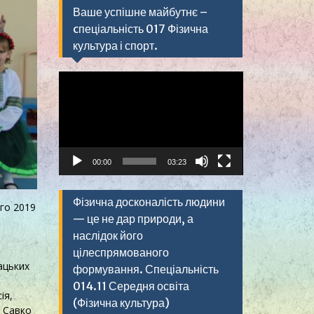
Ваше успішне майбутнє –
cпеціальність 017 Фізична
культура і спорт.
Видеоплеер
00:00
03:23
Фізична досконалість людини
ого 2019
— це не дар природи, а
наслідок його
цілеспрямованого
ацьких
формування. Спеціальність
014.11 Середня освіта
ія,
(Фізична культура)
, Савко