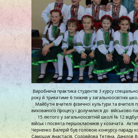
Виробнича практика студентів 3 курсу спеціально
року й триватиме 6 тижнів у загальноосвітніх шко
Майбутні вчителі фізичної культури та вчителі 
вихованого процесу і долучилися до військово-па
15 лютого у загальноосвітній школі № 12 відбу
військ і посвята першокласників у козачата. Акти
Черненко Валерій був головою конкурсу-параду ко
Самощук Анастасія, Соловйова Тетяна, Данілов Ві