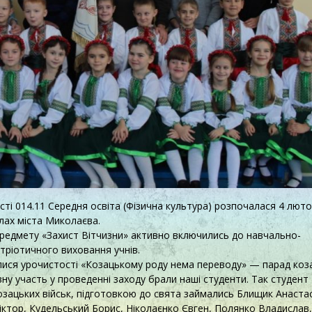
сті 014.11 Середня освіта (Фізична культура) розпочалася 4 лют
лах міста Миколаєва.
предмету «Захист Вітчизни» активно включились до навчально-
тріотичного виховання учнів.
лися урочистості «Козацькому роду нема переводу» — парад коз
вну участь у проведенні заходу брали наші студенти. Так студент
зацьких військ, підготовкою до свята займались Блищик Анастас
ктор, Кудельський Борис, Ніколаєнко Євген, Полянко Владислав