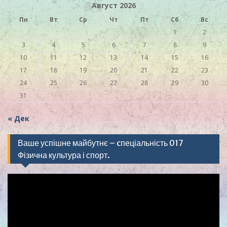
Август 2026
Пн
Вт
Ср
Чт
Пт
Сб
Вс
1
2
3
4
5
6
7
8
9
10
11
12
13
14
15
16
17
18
19
20
21
22
23
24
25
26
27
28
29
30
31
« Дек
Ваше успішне майбутнє – cпеціальність 017
Фізична культура і спорт.
Видеоплеер