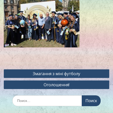
Навигация
Змагання з міні футболу
по
Оголошення!
записям
Искать: