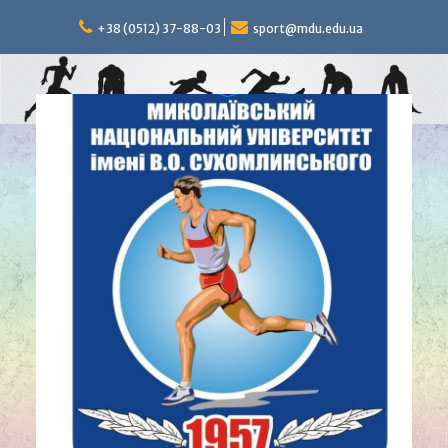
Перейти
к
+38 (0512) 37-88-03
sport@mdu.edu.ua
содержимому