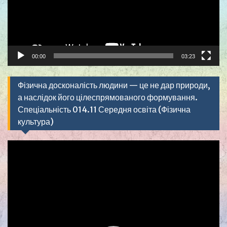
00:00
03:23
Фізична досконалість людини — це не дар природи,
а наслідок його цілеспрямованого формування.
Спеціальність 014.11 Середня освіта (Фізична
культура)
Видеоплеер