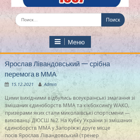
Искать:
Меню
Ярослав Лівандовський — срібна
перемога в ММА
15.12.2021
Admin
Цими вихідними відбулись всеукраїнські змагання зі
змішаних єдиноборств ММА та кікбоксингу WAKO,
призерами яких стали миколаївські спортсмени —
вихованці ДЮСШ №2. На Кубку України зі змішаних
єдиноборств ММА у Запоріжжі друге місце
посів Ярослав Лівандовський (тренер