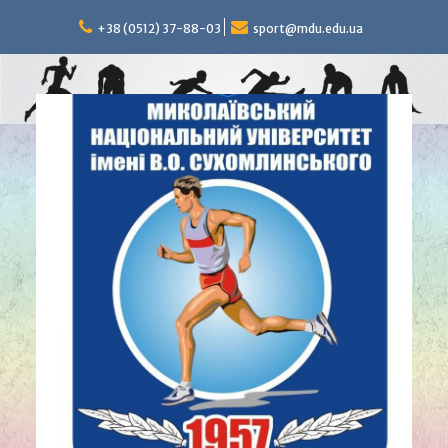
Перейти
к
+38 (0512) 37-88-03
sport@mdu.edu.ua
содержимому