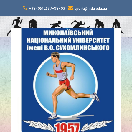
Перейти
к
+38 (0512) 37-88-03
sport@mdu.edu.ua
содержимому