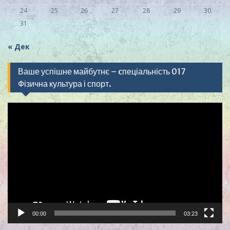
24
25
26
27
28
29
30
31
« Дек
Ваше успішне майбутнє – cпеціальність 017
Фізична культура і спорт.
Видеоплеер
00:00
03:23