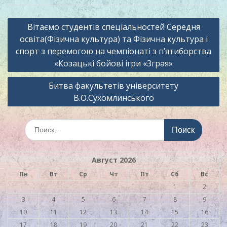
Навигация
Вітаємо студентів спеціальностей Середня
по
освіта(Фізична культура) та Фізична культура і
записям
спорт з перемогою на чемпіонаті з п’ятиборства
«Козацькі бойові ігри «Зграя»
Битва факультетів університету
В.О.Сухомлинського
Искать:
Август 2026
Пн
Вт
Ср
Чт
Пт
Сб
Вс
1
2
3
4
5
6
7
8
9
10
11
12
13
14
15
16
17
18
19
20
21
22
23