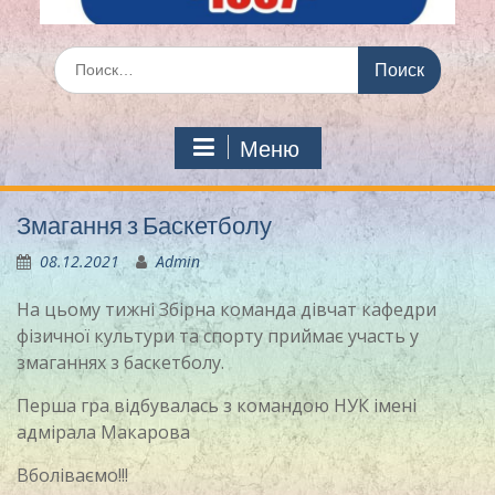
Искать:
Меню
Змагання з Баскетболу
08.12.2021
Admin
На цьому тижні Збірна команда дівчат кафедри
фізичної культури та спорту приймає участь у
змаганнях з баскетболу.
Перша гра відбувалась з командою НУК імені
адмірала Макарова
Вболіваємо!!!