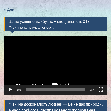
« Дек
Ваше успішне майбутнє – cпеціальність 017
Фізична культура і спорт.
Видеоплеер
00:00
03:23
Фізична досконалість людини — це не дар природи,
а наслідок його цілеспрямованого формування.