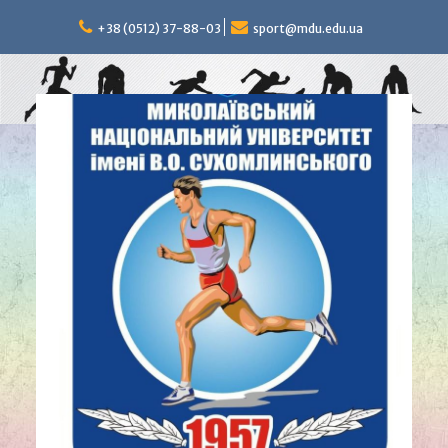
Перейти
к
+38 (0512) 37-88-03
sport@mdu.edu.ua
содержимому