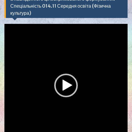
Спеціальність 014.11 Середня освіта (Фізична
культура)
Видеоплеер