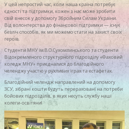
У цей непростий час, коли наша країна потребує
єдності та підтримки, кожен з нас може зробити
свій внесок у допомогу Збройним Силам України.
Від волонтерства до фінансової підтримки — існує
безліч способів, як ми можемо стати на захист своїх
героїв.
Студенти МНУ ім.В.О.Сухомлинського та студенти
Відокремленого структурного підрозділу «Фаховий
коледж МНУ» приєдналися до благодійного
челенджу участю у рухливих іграх та естафетах.
Благодійний челендж направлений на допомогу
ЗСУ, зібрані кошти будуть перераховані на потреби
бойових підрозділів, в яких несуть службу наші
колеги-освітяни!