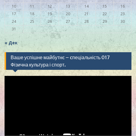
10
11
12
13
14
15
16
17
18
19
20
21
22
23
24
25
26
27
28
29
30
31
« Дек
Ваше успішне майбутнє – cпеціальність 017
Фізична культура і спорт.
Видеоплеер