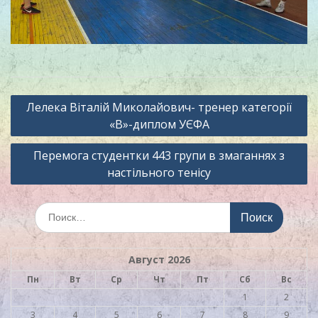
Навигация
Лелека Віталій Миколайович- тренер категорії
по
«В»-диплом УЄФА
записям
Перемога студентки 443 групи в змаганнях з
настільного тенісу
Искать:
Август 2026
Пн
Вт
Ср
Чт
Пт
Сб
Вс
1
2
3
4
5
6
7
8
9