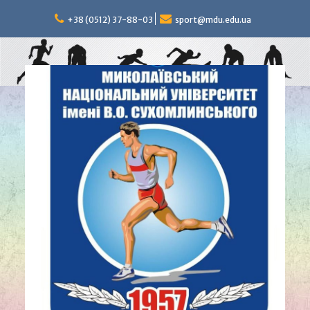
Перейти
к
+38 (0512) 37-88-03
sport@mdu.edu.ua
содержимому