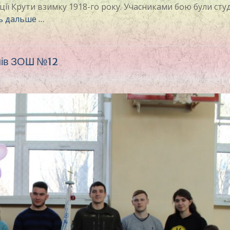
ції Крути взимку 1918-го року. Учасниками бою були сту
ь дальше …
чнів ЗОШ №12