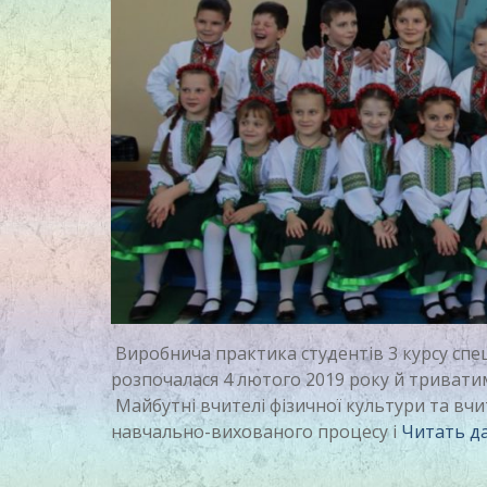
Виробнича практика студентів 3 курсу спец
розпочалася 4 лютого 2019 року й тривати
Майбутні вчителі фізичної культури та вч
навчально-вихованого процесу і
Читать д