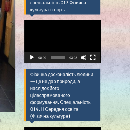
cпеціальність 017 Фізична
культура і спорт.
Видеоплеер
00:00
03:23
Фізична досконалість людини
— це не дар природи, а
наслідок його
цілеспрямованого
формування. Спеціальність
014.11 Середня освіта
(Фізична культура)
а
Видеоплеер