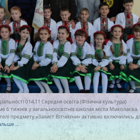
іальності 014.11 Середня освіта (Фізична культура)
ме 6 тижнів у загальноосвітніх школах міста Миколаєва
ителі предмету «Захист Вітчизни» активно включились д
альше …